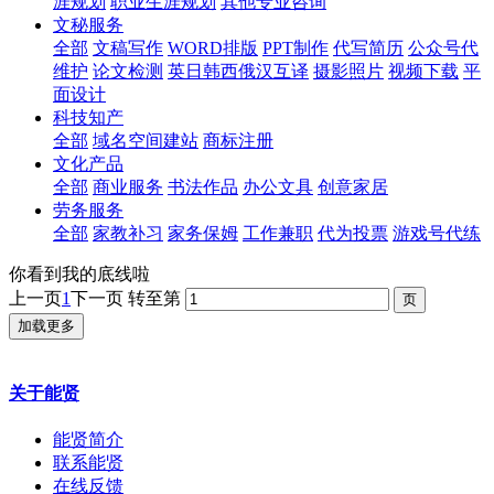
涯规划
职业生涯规划
其他专业咨询
文秘服务
全部
文稿写作
WORD排版
PPT制作
代写简历
公众号代
维护
论文检测
英日韩西俄汉互译
摄影照片
视频下载
平
面设计
科技知产
全部
域名空间建站
商标注册
文化产品
全部
商业服务
书法作品
办公文具
创意家居
劳务服务
全部
家教补习
家务保姆
工作兼职
代为投票
游戏号代练
你看到我的底线啦
上一页
1
下一页
转至第
加载更多
关于能贤
能贤简介
联系能贤
在线反馈